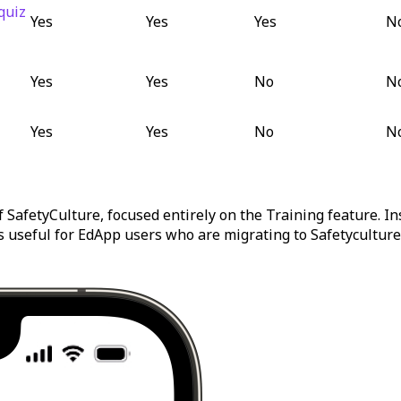
quiz
Yes
Yes
Yes
N
Yes
Yes
No
N
Yes
Yes
No
N
f SafetyCulture, focused entirely on the Training feature. In
 is useful for EdApp users who are migrating to Safetycultur