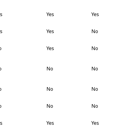
s
Yes
Yes
s
Yes
No
o
Yes
No
o
No
No
o
No
No
o
No
No
s
Yes
Yes