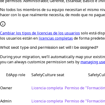
de permisos: Administrador, Gerente, Estándar, Básico e Invi
No todos los miembros de su equipo necesitan el mismo nivel
hacer con lo que realmente necesita, de modo que no pague
Cambiar los tipos de licencias de los usuarios
solo está dis
los usuarios están en
licencias completas
de forma predete
What seat type and permission set will I be assigned?
During your migration, we’ll automatically map your existi
you can always customize permission sets by
managing user
EdApp role
SafetyCulture seat
SafetyCul
Owner
Licencia completa
Permiso de "Formación
Admin
Licencia completa
Permiso de "Formación