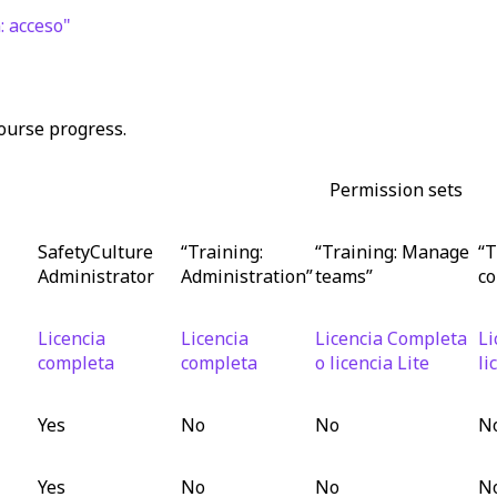
: acceso"
course progress.
Permission sets
SafetyCulture
“Training:
“Training: Manage
“T
Administrator
Administration”
teams”
co
Licencia
Licencia
Licencia Completa
Li
completa
completa
o licencia Lite
li
Yes
No
No
N
Yes
No
No
N