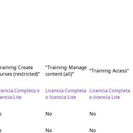
raining: Create
“Training: Manage
“Training: Access”
urses (restricted)”
content (all)”
cencia Completa o
Licencia Completa
Licencia Completa
cencia Lite
o licencia Lite
o licencia Lite
o
No
No
o
No
No