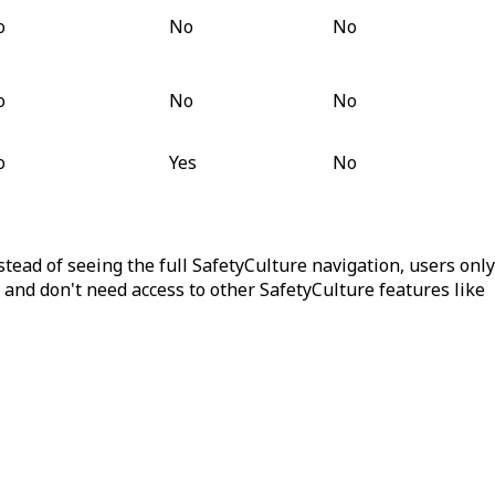
o
No
No
o
No
No
o
Yes
No
stead of seeing the full SafetyCulture navigation, users only
e and don't need access to other SafetyCulture features like