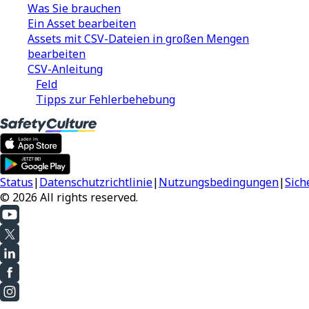
Was Sie brauchen
Ein Asset bearbeiten
Assets mit CSV-Dateien in großen Mengen
bearbeiten
CSV-Anleitung
Feld
Tipps zur Fehlerbehebung
Status
|
Datenschutzrichtlinie
|
Nutzungsbedingungen
|
Sich
© 2026 All rights reserved.