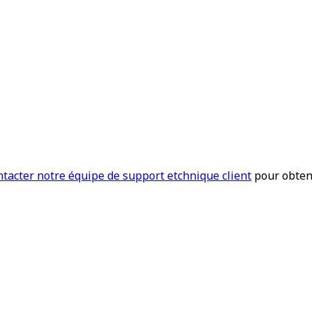
ntacter notre équipe de support etchnique client
pour obteni