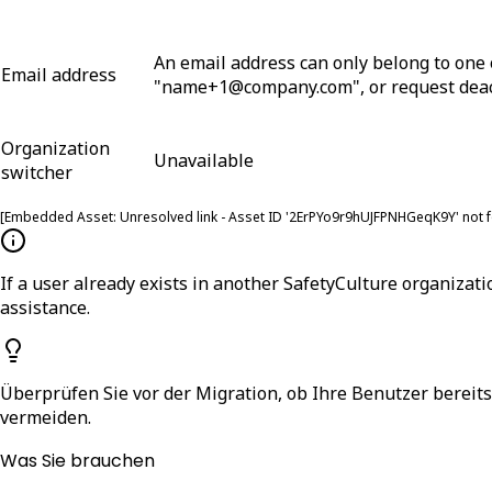
An email address can only belong to one
Email address
"
name+1@company.com
", or request dea
Organization
Unavailable
switcher
[Embedded Asset: Unresolved link - Asset ID '
2ErPYo9r9hUJFPNHGeqK9Y
' not 
If a user already exists in another SafetyCulture organizati
assistance.
Überprüfen Sie vor der Migration, ob Ihre Benutzer bereit
vermeiden.
Was Sie brauchen