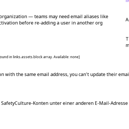
f
 organization — teams may need email aliases like
A
ctivation before re-adding a user in another org
T
m
found in links.assets.block array. Available:
none
]
on with the same email address, you can't update their email
s SafetyCulture-Konten unter einer anderen E-Mail-Adresse 