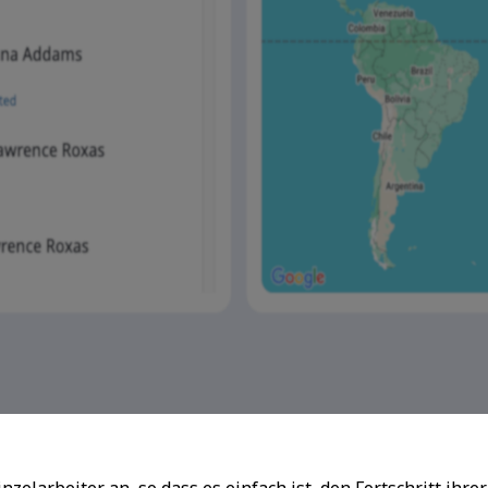
 Einzelarbeiter an, so dass es einfach ist, den Fortschritt ih