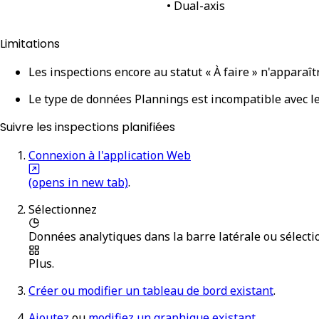
• Dual-axis
Limitations
Les inspections encore au statut « À faire » n'apparaî
Le type de données Plannings est incompatible avec l
Suivre les inspections planifiées
Connexion à l'application Web
(opens in new tab)
.
Sélectionnez
Données analytiques
dans la barre latérale ou sélect
Plus
.
Créer ou modifier un tableau de bord existant
.
Ajoutez
ou
modifiez un graphique existant
.