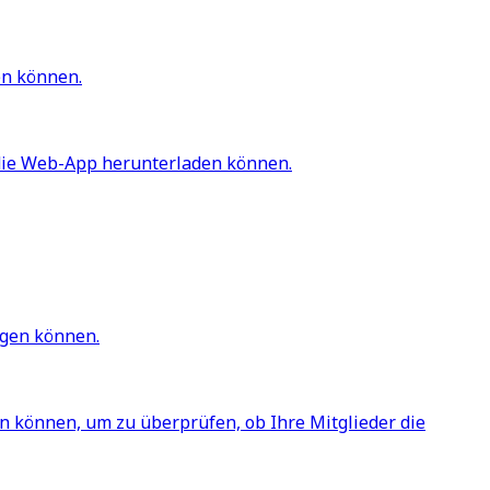
en können.
 die Web-App herunterladen können.
igen können.
n können, um zu überprüfen, ob Ihre Mitglieder die