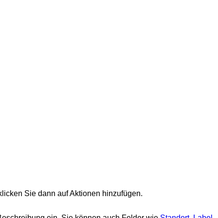
klicken Sie dann auf
Aktionen hinzufügen
.
 Beschreibung ein. Sie können auch Felder wie
Standort
,
Label