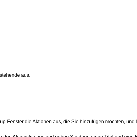
estehende aus.
up-Fenster die Aktionen aus, die Sie hinzufügen möchten, und 
ste den Aktionstyp aus und geben Sie dann einen Titel und eine