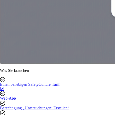
Was Sie brauchen
Einen beliebigen SafetyCulture-Tarif
Web-App
Berechtigung „Untersuchungen: Erstellen“