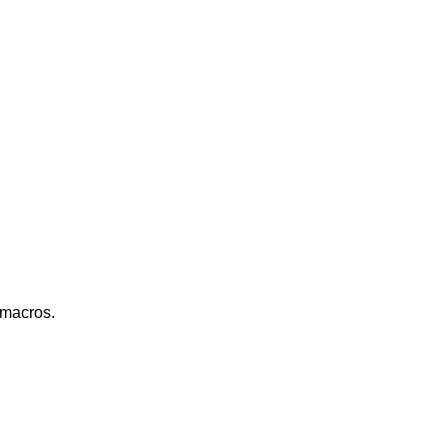
s macros
.