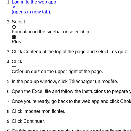
Log in to the web app
(opens in new tab)
.
Select
Formation
in the sidebar or select it in
Plus
.
Click
Contenu
at the top of the page and select
Les quiz
.
Click
Créer un quiz
on the upper-right of the page.
In the pop-up window, click
Télécharger un modèle
.
Open the Excel file and follow the instructions to prepare 
Once you're ready, go back to the web app and click
Chois
Click
Importer mon fichier
.
Click
Continuer
.