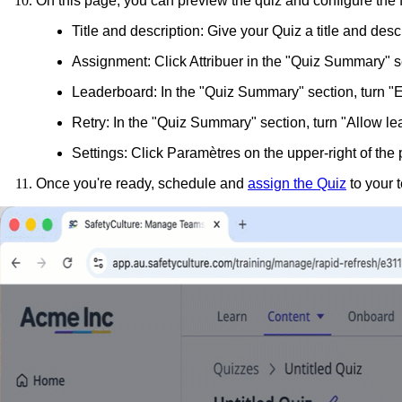
On this page, you can preview the quiz and configure the f
Title and description
: Give your Quiz a title and desc
Assignment
: Click
Attribuer
in the "Quiz Summary" se
Leaderboard:
In the "Quiz Summary" section, turn "E
Retry
: In the "Quiz Summary" section, turn "Allow le
Settings
: Click
Paramètres
on the upper-right of the
Once you're ready, schedule and
assign the Quiz
to your 