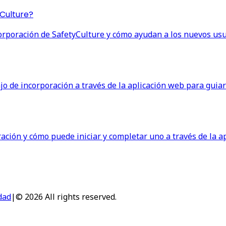
yCulture?
orporación de SafetyCulture y cómo ayudan a los nuevos usua
bajo de incorporación a través de la aplicación web para gui
ación y cómo puede iniciar y completar uno a través de la ap
dad
|
© 2026 All rights reserved.