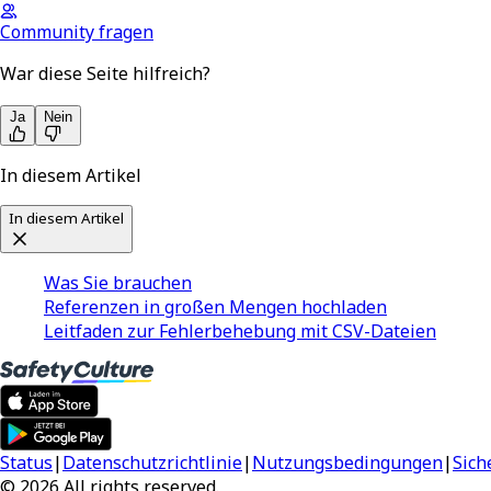
Community fragen
War diese Seite hilfreich?
Ja
Nein
In diesem Artikel
In diesem Artikel
Was Sie brauchen
Referenzen in großen Mengen hochladen
Leitfaden zur Fehlerbehebung mit CSV-Dateien
Status
|
Datenschutzrichtlinie
|
Nutzungsbedingungen
|
Sich
© 2026 All rights reserved.