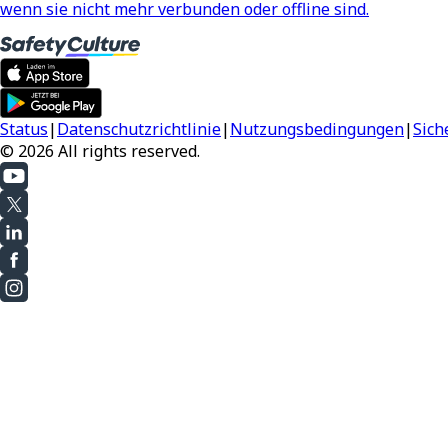
wenn sie nicht mehr verbunden oder offline sind.
Status
|
Datenschutzrichtlinie
|
Nutzungsbedingungen
|
Sich
© 2026 All rights reserved.