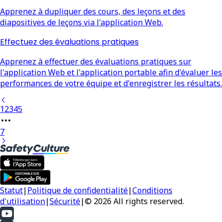
Apprenez à dupliquer des cours, des leçons et des
diapositives de leçons via l'application Web.
Effectuez des évaluations pratiques
Apprenez à effectuer des évaluations pratiques sur
l'application Web et l'application portable afin d'évaluer les
performances de votre équipe et d'enregistrer les résultats.
1
2
3
4
5
7
Statut
|
Politique de confidentialité
|
Conditions
d'utilisation
|
Sécurité
|
© 2026 All rights reserved.