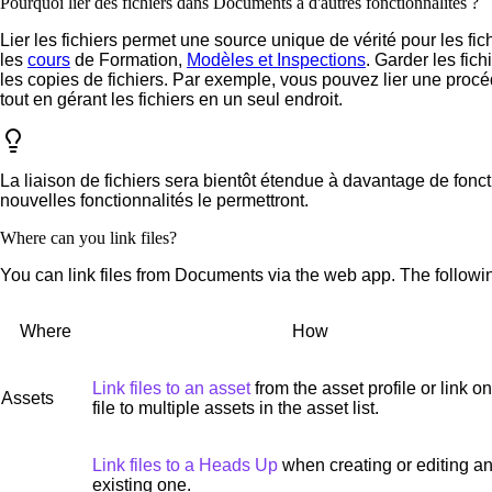
Pourquoi lier des fichiers dans Documents à d'autres fonctionnalités ?
Lier les fichiers permet une source unique de vérité pour les fic
les
cours
de Formation,
Modèles et Inspections
. Garder les fic
les copies de fichiers. Par exemple, vous pouvez lier une procé
tout en gérant les fichiers en un seul endroit.
La liaison de fichiers sera bientôt étendue à davantage de fonc
nouvelles fonctionnalités le permettront.
Where can you link files?
You can link files from Documents via the web app. The followin
Where
How
Link files to an asset
from the asset profile or link o
Assets
file to multiple assets in the asset list.
Link files to a Heads Up
when creating or editing a
existing one.