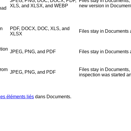
JPEG, PNG, DOC, DOCX, PDF,
Files stay in Documents,
XLS, and XLSX, and WEBP
new version in Documents
load
en
PDF, DOCX, DOC, XLS, and
Files stay in Documents 
XLSX
tion
JPEG, PNG, and PDF
Files stay in Documents 
from
Files stay in Documents,
JPEG, PNG, and PDF
inspection was started a
les éléments liés
dans Documents.