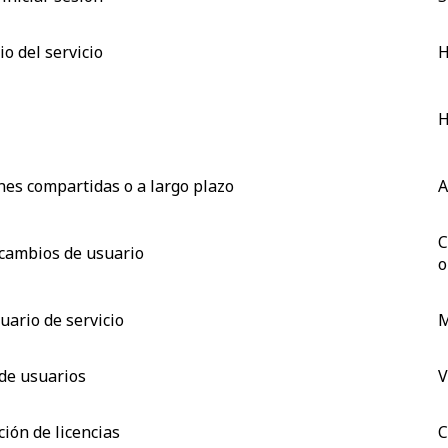
o del servicio
H
H
nes compartidas o a largo plazo
A
C
 cambios de usuario
o
ario de servicio
M
 de usuarios
V
ción de licencias
C