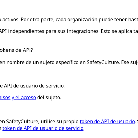
activos. Por otra parte, cada organización puede tener hasta
API independientes para sus integraciones. Esto se aplica t
tokens de API?
r en nombre de un
sujeto específico
en SafetyCulture. Ese suj
e API de usuario de servicio
.
isos
y el acceso
del sujeto.
en SafetyCulture, utilice su propio
token de API de usuario
.
n
token de API de usuario de servicio
.