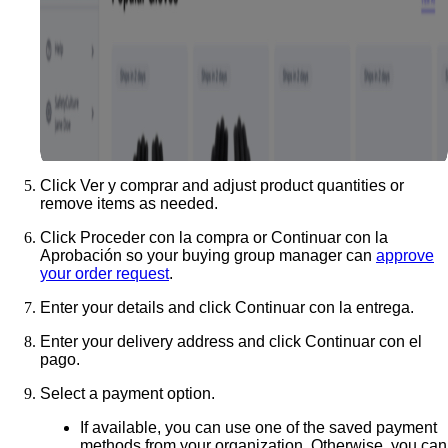
Click
Ver y comprar
and adjust product quantities or
remove items as needed.
Click
Proceder con la compra
or
Continuar con la
Aprobación
so your buying group manager can
approve
your order request
.
Enter your details and click
Continuar con la entrega
.
Enter your delivery address and click
Continuar con el
pago
.
Select a payment option.
If available, you can use one of the saved payment
methods from your organization. Otherwise, you can