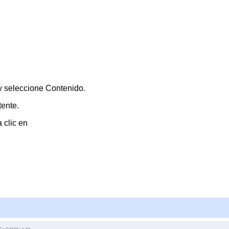
 y seleccione
Contenido
.
tente.
 clic en