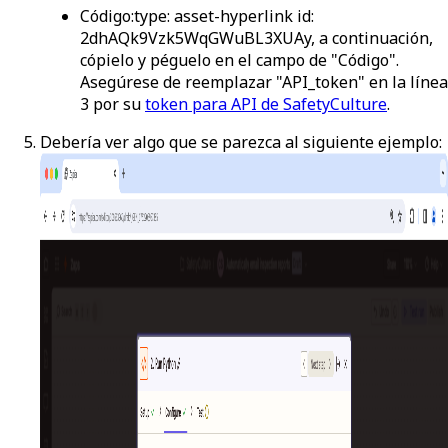
Código
:
type:
asset-hyperlink
id:
2dhAQk9Vzk5WqGWuBL3XUA
y, a continuación,
cópielo y péguelo en el campo de "Código".
Asegúrese de reemplazar "API_token" en la línea
3 por su
token para API de SafetyCulture
.
Debería ver algo que se parezca al siguiente ejemplo: