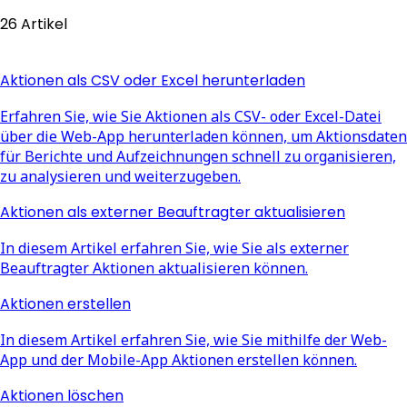
26 Artikel
Aktionen als CSV oder Excel herunterladen
Erfahren Sie, wie Sie Aktionen als CSV- oder Excel-Datei
über die Web-App herunterladen können, um Aktionsdaten
für Berichte und Aufzeichnungen schnell zu organisieren,
zu analysieren und weiterzugeben.
Aktionen als externer Beauftragter aktualisieren
In diesem Artikel erfahren Sie, wie Sie als externer
Beauftragter Aktionen aktualisieren können.
Aktionen erstellen
In diesem Artikel erfahren Sie, wie Sie mithilfe der Web-
App und der Mobile-App Aktionen erstellen können.
Aktionen löschen