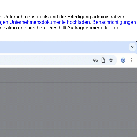
des Unternehmensprofils und die Erledigung administrativer
agen
Unternehmensdokumente hochladen
,
Benachrichtigungen
anisation entsprechen
.
Dies hilft Auftragnehmern, für ihre