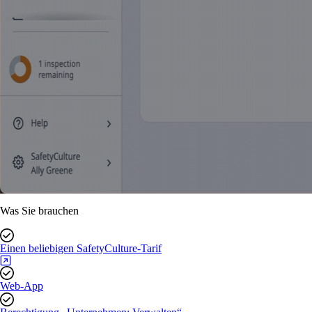
Was Sie brauchen
Einen beliebigen SafetyCulture-Tarif
Web-App