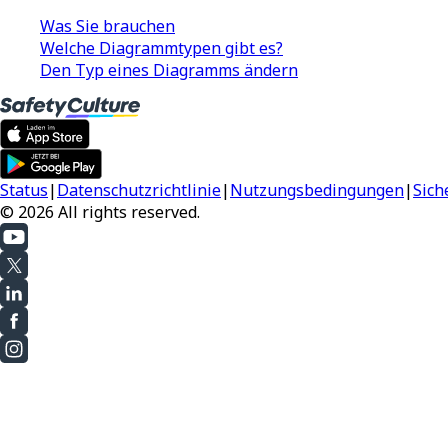
Was Sie brauchen
Welche Diagrammtypen gibt es?
Den Typ eines Diagramms ändern
Status
|
Datenschutzrichtlinie
|
Nutzungsbedingungen
|
Sich
© 2026 All rights reserved.