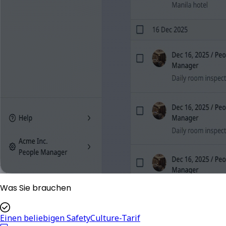
Was Sie brauchen
Einen beliebigen SafetyCulture-Tarif