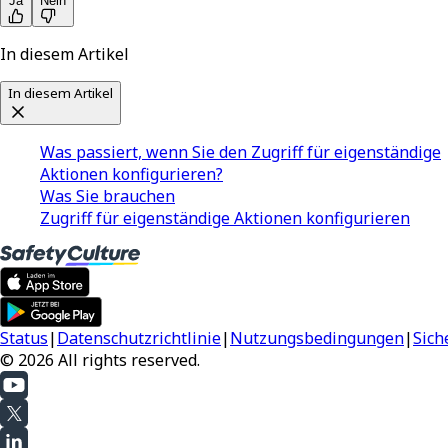
Ja
Nein
In diesem Artikel
In diesem Artikel
Was passiert, wenn Sie den Zugriff für eigenständige
Aktionen konfigurieren?
Was Sie brauchen
Zugriff für eigenständige Aktionen konfigurieren
Status
|
Datenschutzrichtlinie
|
Nutzungsbedingungen
|
Sich
© 2026 All rights reserved.