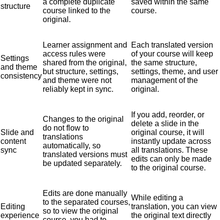
a complete duplicate
saved within the same
structure
course linked to the
course.
original.
Learner assignment and
Each translated version
access rules were
of your course will keep
Settings
shared from the original,
the same structure,
and theme
but structure, settings,
settings, theme, and user
consistency
and theme were not
management of the
reliably kept in sync.
original.
If you add, reorder, or
Changes to the original
delete a slide in the
do not flow to
Slide and
original course, it will
translations
content
instantly update across
automatically, so
sync
all translations. These
translated versions must
edits can only be made
be updated separately.
to the original course.
Edits are done manually
While editing a
to the separated courses,
Editing
translation, you can view
so to view the original
experience
the original text directly
course, you had to