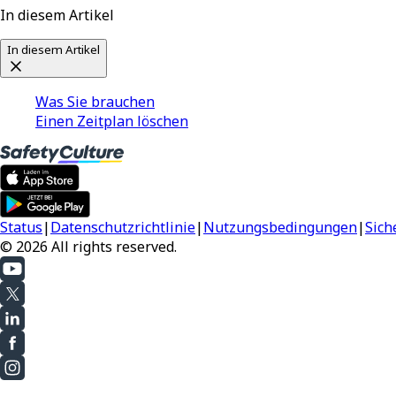
In diesem Artikel
In diesem Artikel
Was Sie brauchen
Einen Zeitplan löschen
Status
|
Datenschutzrichtlinie
|
Nutzungsbedingungen
|
Sich
© 2026 All rights reserved.