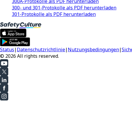
300A-Protokolle als PDF herunterladen
300- und 301-Protokolle als PDF herunterladen
301-Protokolle als PDF herunterladen
Status
|
Datenschutzrichtlinie
|
Nutzungsbedingungen
|
Sich
© 2026 All rights reserved.