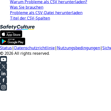
Warum Probleme als CSV herunterladen?
Was Sie brauchen
Probleme als CSV-Datei herunterladen
Titel der CSV-Spalten
Status
|
Datenschutzrichtlinie
|
Nutzungsbedingungen
|
Sich
© 2026 All rights reserved.