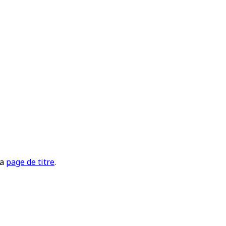
la
page de titre
.