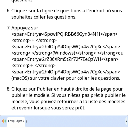
Cliquez sur la ligne de questions à l'endroit où vous
souhaitez coller les questions.
Appuyez sur
<span>Entry#4SpcwlPQiRBB66Gyn84N1l</span>
<strong> + </strong>
<span>Entry#2h4OJpY4ObjsWQo4w7CgXo</span>
<strong> </strong>(Windows)</strong> </strong>ou
<span>Entry#2rZ36XRm5tZr72f7EeQzWH</span>
<strong>+ </strong>
<span>Entry#2h4OJpY4ObjsWQo4w7CgXo</span>
(macOS) sur votre clavier pour coller les questions.
Cliquez sur
Publier
en haut à droite de la page pour
publier le modèle. Si vous n'êtes pas prêt à publier le
modèle, vous pouvez retourner à la liste des modèles
et revenir lorsque vous serez prêt.