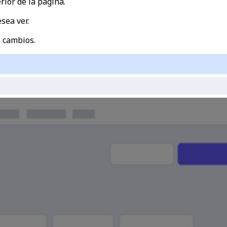
rior de la página.
sea ver.
e cambios
.