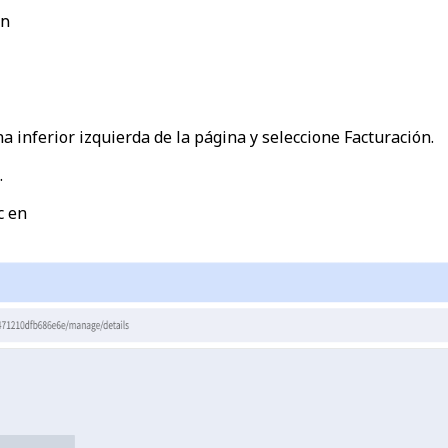
ón
a inferior izquierda de la página y seleccione
Facturación
.
.
c en