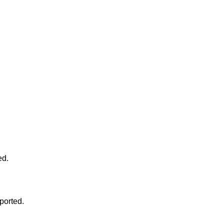
ed.
ported.