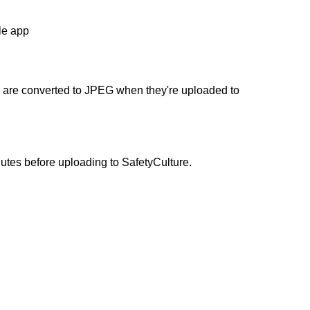
le app
es are converted to JPEG when they're uploaded to
utes before uploading to SafetyCulture.