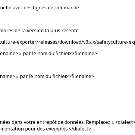
uelle avec des lignes de commande :
ombres de la version la plus récente.
culture-exporter/releases/download/v3.x.x/safetyculture-ex
lename> » par le nom du fichier.</filename>
ename> » par le nom du fichier.</filename>
nnées dans votre entrepôt de données. Remplacez «
<dialect>
umentation pour des exemples.</dialect>