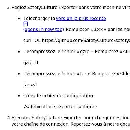
Réglez SafetyCulture Exporter dans votre machine virt
Télécharger la
version la plus récente
(opens in new tab)
. Remplacer « 3.x.x » par les n
curl -OL https://github.com/SafetyCulture/safety
Décompressez le fichier « gzip ». Remplacez «
<fi
gzip -d
Décompressez le fichier « tar ». Remplacez «
<fil
tar xvf
Créez le fichier de configuration.
./safetyculture-exporter configure
Exécutez SafetyCulture Exporter pour charger des do
votre chaîne de connexion. Reportez-vous à notre doc